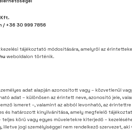
 elérhetőségei
Kft.
 / +36 30 999 7856
tkezelési tájékoztató módosítására, amelyről az érintettek
hu
weboldalon történik.
zemélyes adat alapján azonosított vagy – közvetlenül vag
tó adat – különösen az érintett neve, azonosító jele, valami
ellemző ismeret –, valamint az abból levonható, az érintett
 és határozott kinyilvánítása, amely megfelelő tájékoztatá
 teljes körű vagy egyes műveletekre kiterjedő – kezeléséh
, illetve jogi személyiséggel nem rendelkező szervezet, ak