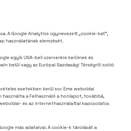
sa. A Google Analytics úgynevezett „cookie-kat”,
lap használatának elemzését.
ogle egyik USA-beli szerverére kerülnek és
main belül vagy az Európai Gazdasági Térségről szóló
ivételes esetekben kerül sor. Eme weboldal
n használta a Felhasználó a honlapot, továbbá,
weboldal- és az internethasználattal kapcsolatos
Google más adataival. A cookie-k tárolását a