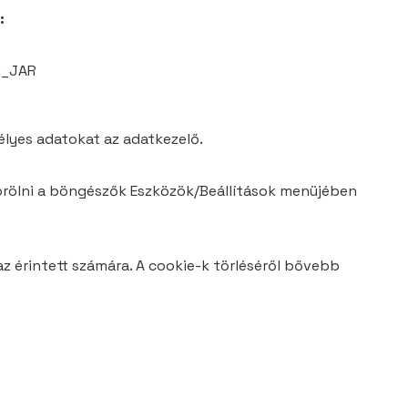
:
1P_JAR
lyes adatokat az adatkezelő.
törölni a böngészők Eszközök/Beállítások menüjében
z érintett számára. A cookie-k törléséről bővebb