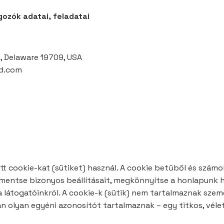
gozók adatai, feladatai
n, Delaware 19709, USA
ud.com
t cookie-kat (sütiket) használ. A cookie betűből és szám
y elmentse bizonyos beállításait, megkönnyítse a honlapun
k a látogatóinkról. A cookie-k (sütik) nem tartalmaznak sze
an olyan egyéni azonosítót tartalmaznak – egy titkos, véle