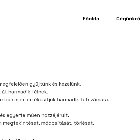
Főoldal
Cégünkrő
egfelelően gyűjtünk és kezelünk.
 át harmadik félnek.
etben sem értékesítjük harmadik fél számára.
.
 és egyértelműen hozzájárult.
ok megtekintését, módosítását, törlését.