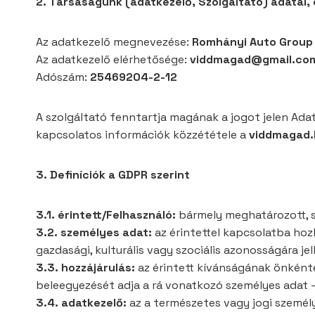
2. Társaságunk (adatkezelő, Szolgáltató) adatai,
Az adatkezelő megnevezése:
Romhányi Auto Group 
Az adatkezelő elérhetősége:
viddmagad@gmail.com
Adószám:
25469204-2-12
A szolgáltató fenntartja magának a jogot jelen Ada
kapcsolatos információk közzététele a
viddmagad.
3. Definíciók a GDPR szerint
3.1. érintett/Felhasználó:
bármely meghatározott, s
3.2. személyes adat:
az érintettel kapcsolatba hozha
gazdasági, kulturális vagy szociális azonosságára j
3.3. hozzájárulás:
az érintett kívánságának önkéntes
beleegyezését adja a rá vonatkozó személyes adat –
3.4. adatkezelő:
az a természetes vagy jogi személy