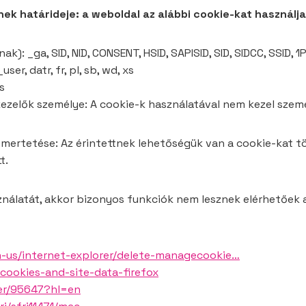
ek határideje: a weboldal az alábbi cookie-kat használja
): _ga, SID, NID, CONSENT, HSID, SAPISID, SID, SIDCC, SSID, 
r, datr, fr, pl, sb, wd, xs
s
ezelők személye: A cookie-k használatával nem kezel szemé
ismertetése: Az érintettnek lehetőségük van a cookie-kat 
t.
nálatát, akkor bizonyos funkciók nem lesznek elérhetőek a
n-us/internet-explorer/delete-managecookie…
-cookies-and-site-data-firefox
er/95647?hl=en