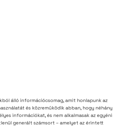
okból álló információcsomag, amit honlapunk az
k használatát és közreműködik abban, hogy néhány
mélyes információkat, és nem alkalmasak az egyéni
tlenül generált számsort – amelyet az érintett