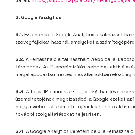
Safari:
https://support.apple.com/hu-hu/guide/safar
6. Google Analytics
6.1.
Ez a honlap a Google Analytics alkalmazást haszn
szövegfájlokat használ, amelyeket a számítógépére 
6.2.
A Felhasználó által használt weboldallal kapcso
tárolódnak. Az IP-anonimizálás weboldali aktiválásáv
megállapodásban részes más államokban előzőleg m
6.3.
A teljes IP-címnek a Google USA-ban lévő szerve
üzemeltetőjének megbízásából a Google ezeket az in
hogy a weboldal üzemeltetőjének a honlap aktivitás
további szolgáltatásokat teljesítsen.
6.4.
A Google Analytics keretein belül a Felhasználó