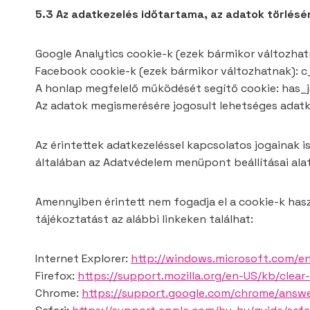
5.3 Az adatkezelés időtartama, az adatok törlésén
Google Analytics cookie-k (ezek bármikor változhatnak
Facebook cookie-k (ezek bármikor változhatnak): c_use
A honlap megfelelő működését segítő cookie: has_j
Az adatok megismerésére jogosult lehetséges adatk
Az érintettek adatkezeléssel kapcsolatos jogainak 
általában az Adatvédelem menüpont beállításai alat
Amennyiben érintett nem fogadja el a cookie-k hasz
tájékoztatást az alábbi linkeken találhat:
Internet Explorer:
http://windows.microsoft.com/e
Firefox:
https://support.mozilla.org/en-US/kb/clear
Chrome:
https://support.google.com/chrome/answ