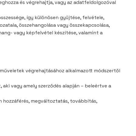
eghozza és végrehajtja, vagy az adatfeldolgozóval
sszessége, így különösen gyűjtése, felvétele,
 hozatala, összehangolása vagy összekapcsolása,
ang- vagy képfelvétel készítése, valamint a
a műveletek végrehajtásához alkalmazott módszertől
, aki vagy amely szerződés alapján – beleértve a
n hozzáférés, megváltoztatás, továbbítás,