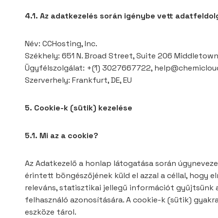
4.1. Az adatkezelés során igénybe vett adatfeldol
Név: CCHosting, Inc.
Székhely: 651 N. Broad Street, Suite 206 Middletow
Ügyfélszolgálat: +(1) 3027667722, help@chemiclo
Szerverhely: Frankfurt, DE, EU
5. Cookie-k (sütik) kezelése
5.1. Mi az a cookie?
Az Adatkezelő a honlap látogatása során úgynevezet
érintett böngészőjének küld el azzal a céllal, hog
releváns, statisztikai jellegű információt gyűjtsün
felhasználó azonosítására. A cookie-k (sütik) gyakr
eszköze tárol.