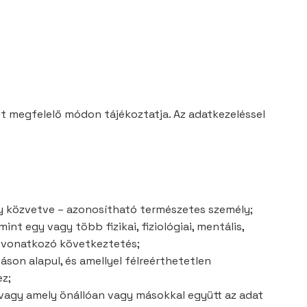
et megfelelő módon tájékoztatja. Az adatkezeléssel
y közvetve – azonosítható természetes személy;
nt egy vagy több fizikai, fiziológiai, mentális,
re vonatkozó következtetés;
son alapul, és amellyel félreérthetetlen
ez;
i vagy amely önállóan vagy másokkal együtt az adat