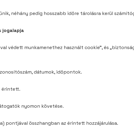
űnik, néhány pedig hosszabb időre tárolásra kerül számít
s jogalapja
zóval védett munkamenethez használt cookie”, és „biztonsá
 azonosítószám, dátumok, időpontok.
érintett.
a látogatók nyomon követése.
s a) pontjával összhangban az érintett hozzájárulása.