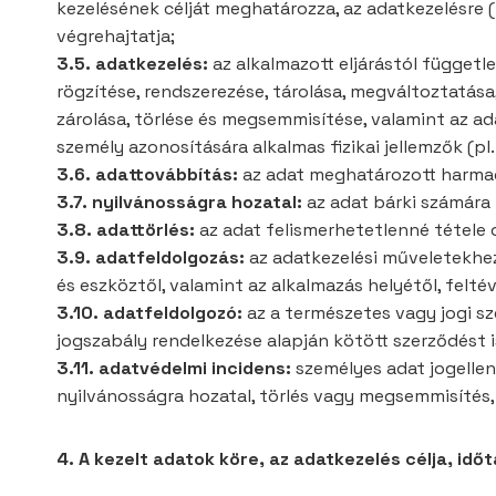
kezelésének célját meghatározza, az adatkezelésre 
végrehajtatja;
3.5. adatkezelés:
az alkalmazott eljárástól függetl
rögzítése, rendszerezése, tárolása, megváltoztatása
zárolása, törlése és megsemmisítése, valamint az a
személy azonosítására alkalmas fizikai jellemzők (pl
3.6. adattovábbítás:
az adat meghatározott harmad
3.7. nyilvánosságra hozatal:
az adat bárki számára
3.8. adattörlés:
az adat felismerhetetlenné tétele 
3.9. adatfeldolgozás:
az adatkezelési műveletekhez
és eszköztől, valamint az alkalmazás helyétől, felté
3.10. adatfeldolgozó:
az a természetes vagy jogi sz
jogszabály rendelkezése alapján kötött szerződést i
3.11. adatvédelmi incidens:
személyes adat jogellen
nyilvánosságra hozatal, törlés vagy megsemmisítés,
4. A kezelt adatok köre, az adatkezelés célja, id