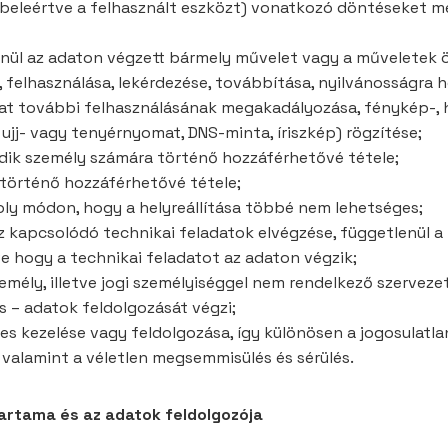
(beleértve a felhasznált eszközt) vonatkozó döntéseket m
enül az adaton végzett bármely művelet vagy a műveletek ö
, felhasználása, lekérdezése, továbbítása, nyilvánosságra
dat további felhasználásának megakadályozása, fénykép-, h
. ujj- vagy tenyérnyomat, DNS-minta, íriszkép) rögzítése;
ik személy számára történő hozzáférhetővé tétele;
 történő hozzáférhetővé tétele;
oly módon, hogy a helyreállítása többé nem lehetséges;
 kapcsolódó technikai feladatok elvégzése, függetlenül 
ve hogy a technikai feladatot az adaton végzik;
emély, illetve jogi személyiséggel nem rendelkező szervezet
s – adatok feldolgozását végzi;
es kezelése vagy feldolgozása, így különösen a jogosulatla
 valamint a véletlen megsemmisülés és sérülés.
őtartama és az adatok feldolgozója