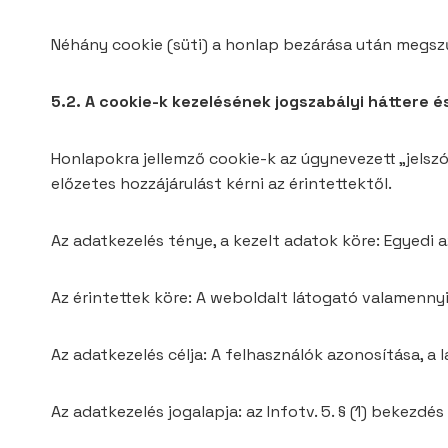
Néhány cookie (süti) a honlap bezárása után megsz
5.2. A cookie-k kezelésének jogszabályi háttere é
Honlapokra jellemző cookie-k az úgynevezett „jels
előzetes hozzájárulást kérni az érintettektől.
Az adatkezelés ténye, a kezelt adatok köre: Egyedi
Az érintettek köre: A weboldalt látogató valamennyi 
Az adatkezelés célja: A felhasználók azonosítása, 
Az adatkezelés jogalapja: az Infotv. 5. § (1) bekezdé