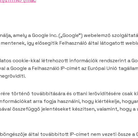
i/sfri11471/mac
álja, amely a Google Inc. („Google”) webelemző szolgáltatá
mentenek, így elősegítik Felhasználó által látogatott web
latos cookie-kkal létrehozott információk rendszerint a Go
al a Google a Felhasználó IP-címét az Európai Unió tagálla
egrövidíti.
rére történő továbbítására és ottani lerövidítésére csak k
formációkat arra fogja használni, hogy kiértékelje, hogya
ával összefüggő jelentéseket készítsen, valamint, hogy a 
 böngészője által továbbított IP-címet nem vezeti össze a 