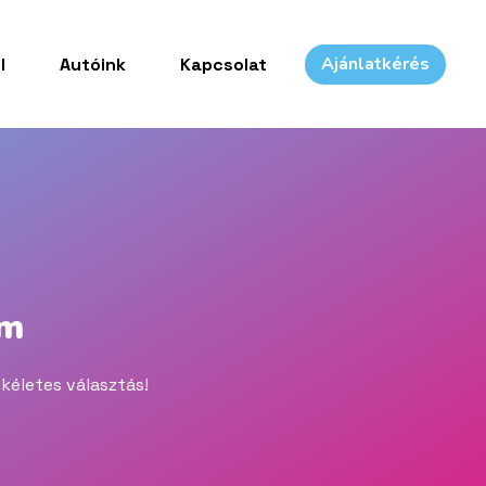
Ajánlatkérés
l
Autóink
Kapcsolat
um
kéletes választás!