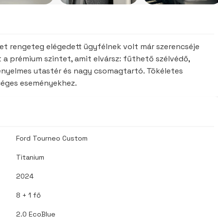
et rengeteg elégedett ügyfélnek volt már szerencséje
a prémium szintet, amit elvársz: fűthető szélvédő,
 kényelmes utastér és nagy csomagtartó. Tökéletes
 céges eseményekhez.
Ford Tourneo Custom
Titanium
2024
8 + 1 fő
2.0 EcoBlue